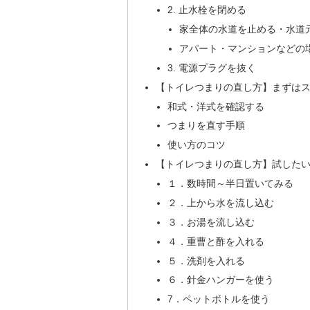
2. 止水栓を閉める
家全体の水道を止める・水道
アパート・マンションなどの
3. 電源プラグを抜く
【トイレつまりの直し方】まずは
和式・洋式を確認する
つまりを直す手順
使い方のコツ
【トイレつまりの直し方】試したい
１．数時間～半日置いてみる
２．上から水を流し込む
３．お湯を流し込む
４．重曹と酢を入れる
５．洗剤を入れる
６．針金ハンガーを使う
7．ペットボトルを使う