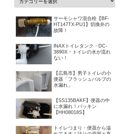
サーモシャワ混合栓【BF-
HT147TX-PU1】切換弁の
故障！
INAXトイレタンク・DC-
3890X・トイレの水が流れ
ない！
【広島市】男子トイレの小
便器「フラッシュバルブの
水漏れ」
【SS135BAKF】便器の中
に水漏れ！パッキン
【HH08018S】
トイレつまり・便器から溢
れてます！詰りの原因と直