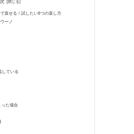
次
で直せる！試したい8つの直し方
ラウーノ
流している
まった場合
備