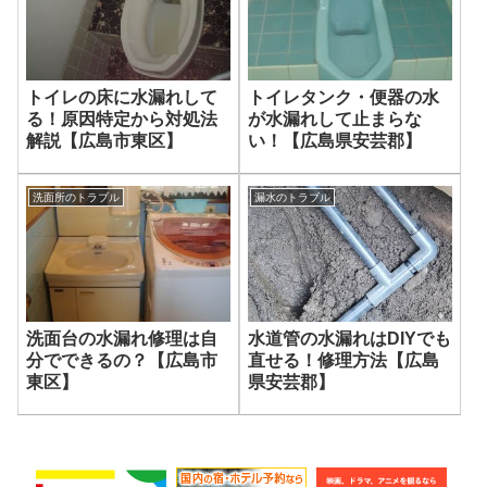
トイレの床に水漏れして
トイレタンク・便器の水
る！原因特定から対処法
が水漏れして止まらな
解説【広島市東区】
い！【広島県安芸郡】
洗面所のトラブル
漏水のトラブル
洗面台の水漏れ修理は自
水道管の水漏れはDIYでも
分でできるの？【広島市
直せる！修理方法【広島
東区】
県安芸郡】