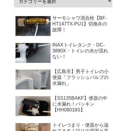
サーモシャワ混合栓【BF-
HT147TX-PU1】切換弁の
故障！
INAXトイレタンク・DC-
3890X・トイレの水が流れ
ない！
【広島市】男子トイレの小
便器「フラッシュバルブの
水漏れ」
【SS135BAKF】便器の中
に水漏れ！パッキン
【HH08018S】
トイレつまり・便器から溢
れてます！詰りの原因と直