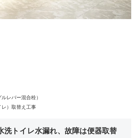
グルレバー混合栓）
イレ）取替え工事
水洗トイレ水漏れ、故障は便器取替