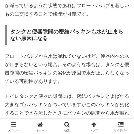
が減っているような状態であればフロートバルブを新しい
ものに交換することで修理が可能です。
タンクと便器隙間の密結パッキンも水が止まら
ない原因になる
フロートバルブから水は漏れていないけど、便器内への水
が止まらないという場合。そのような場合は、タンクと便
器隙間の密結パッキンの劣化が原因で水が止まらなくなっ
ている可能性があります。
トイレタンクと便器の隙間には、密結パッキンとよばれる
大きなゴムパッキンがついていますがこのパッキンが劣化
することで水を流したときにパッキンの隙間から水が漏れ
るようになり、水が止まっても便器内に水が漏れていくと
いうことがあります。
メニュー
ホーム
検索
トップ
サイドバー