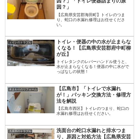
因？」「トイレ便器詰まりの原
因？」
【広島県安芸郡海田町】トイレのつま
り、蛇口の水漏れ修理はお任せくださ
い。
トイレ・便器の中の水が止まらな
トイレのトラブル
くなる！【広島県安芸郡府中町柳
が丘】
トイレタンクのレバーハンドル使うと、
水が止まらなくなる！便器の中に水がで
っぱなしの状態！
【広島市】「トイレで水漏れ
水まわりのリフォーム
が！」パッキン交換方法・修理方
法を解説
【広島市西区】トイレのつまり、蛇口の
水漏れ修理はお任せください。
洗面台の蛇口水漏れと排水つま
洗面所のトラブル
り、原因と対処方法【広島県安芸