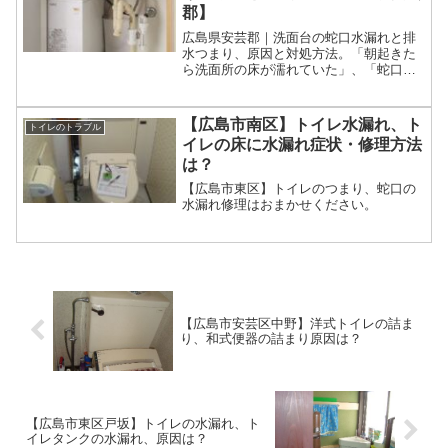
郡】
広島県安芸郡｜洗面台の蛇口水漏れと排
水つまり、原因と対処方法。「朝起きた
ら洗面所の床が濡れていた」、「蛇口か
ら水がポタポタ落ちる」、「洗面台下の
キャビネットの中が水浸しになった」な
ど、洗面所の水漏れトラブルは意外に多
【広島市南区】トイレ水漏れ、ト
トイレのトラブル
いものです。
イレの床に水漏れ症状・修理方法
は？
【広島市東区】トイレのつまり、蛇口の
水漏れ修理はおまかせください。
【広島市安芸区中野】洋式トイレの詰ま
り、和式便器の詰まり原因は？
【広島市東区戸坂】トイレの水漏れ、ト
イレタンクの水漏れ、原因は？