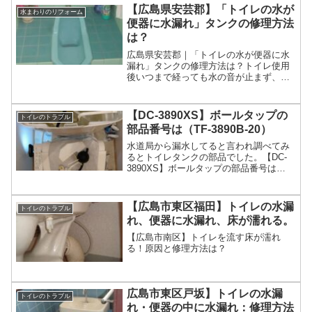
りする場合は切替ハンドルZK1F800G2
【広島県安芸郡】「トイレの水が
水まわりのリフォーム
定価￥...
便器に水漏れ」タンクの修理方法
は？
広島県安芸郡｜「トイレの水が便器に水
漏れ」タンクの修理方法は？トイレ使用
後いつまで経っても水の音が止まず、設
備の劣化やちょっとした不注意でトイレ
の水が流れっぱなしになるトラブルは起
こりえます。 一時的なものであったとし
【DC-3890XS】ボールタップの
トイレのトラブル
ても、放置することはおすすめしませ
部品番号は（TF-3890B-20）
ん。
水道局から漏水してると言われ調べてみ
るとトイレタンクの部品でした。【DC-
3890XS】ボールタップの部品番号は
（TF-3890B-20）LIXIL(INAX)【DC-
3890XS】ボールタップ（代替）の部品番
号は（TF-3890B-20）...
【広島市東区福田】トイレの水漏
トイレのトラブル
れ、便器に水漏れ、床が濡れる。
【広島市南区】トイレを流す床が濡れ
る！原因と修理方法は？
広島市東区戸坂】トイレの水漏
トイレのトラブル
れ・便器の中に水漏れ：修理方法