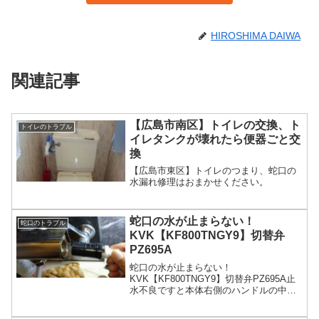
HIROSHIMA DAIWA
関連記事
【広島市南区】トイレの交換、ト
トイレのトラブル
イレタンクが壊れたら便器ごと交
換
【広島市東区】トイレのつまり、蛇口の
水漏れ修理はおまかせください。
蛇口の水が止まらない！
蛇口のトラブル
KVK【KF800TNGY9】切替弁
PZ695A
蛇口の水が止まらない！
KVK【KF800TNGY9】切替弁PZ695A止
水不良ですと本体右側のハンドルの中に
入っている切替弁PZ695A定価￥4,460税
別の交換が必要です切替ハンドルが空回