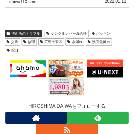
2022.01.12
daiwa110.com
洗面所のトラブル
シングルレバー混合栓
パッキン
交換
修理
広島市東区
水漏れ
洗面化粧台
蛇口
HIROSHIMA DAIWAをフォローする