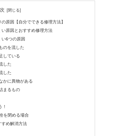
次
りの原因【自分でできる修理方法】
くい原因とおすすめ修理方法
くい6つの原因
いものを流した
不足している
で流した
を流した
のなかに異物がある
く詰まるもの
う！
栓を閉める場合
すすめ解消方法