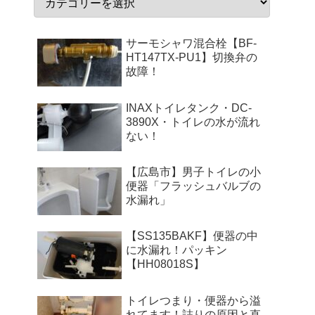
サーモシャワ混合栓【BF-
HT147TX-PU1】切換弁の
故障！
INAXトイレタンク・DC-
3890X・トイレの水が流れ
ない！
【広島市】男子トイレの小
便器「フラッシュバルブの
水漏れ」
【SS135BAKF】便器の中
に水漏れ！パッキン
【HH08018S】
トイレつまり・便器から溢
れてます！詰りの原因と直