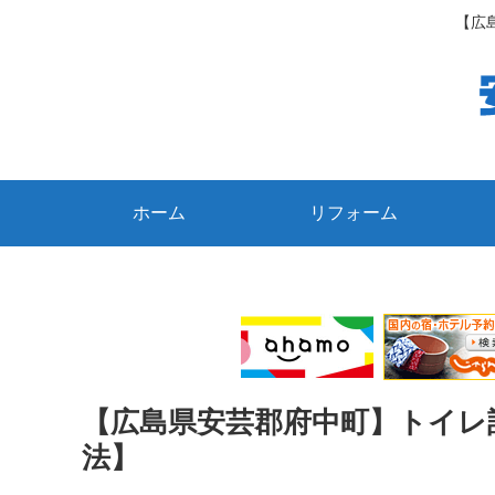
【広
ホーム
リフォーム
【広島県安芸郡府中町】トイレ
法】