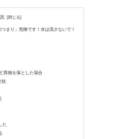
次
のつまり」危険です！水は流さないで！
ど異物を落とした場合
症状
う
した
る