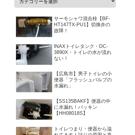
サーモシャワ混合栓【BF-
HT147TX-PU1】切換弁の
故障！
INAXトイレタンク・DC-
3890X・トイレの水が流れ
ない！
【広島市】男子トイレの小
便器「フラッシュバルブの
水漏れ」
【SS135BAKF】便器の中
に水漏れ！パッキン
【HH08018S】
トイレつまり・便器から溢
れてます！詰りの原因と直