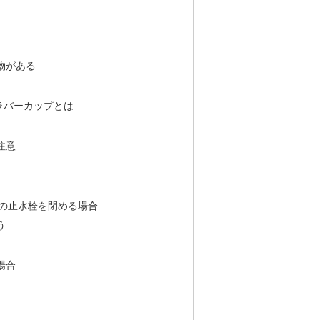
物がある
ラバーカップとは
注意
の止水栓を閉める場合
う
場合