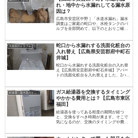
道管に止水栓（ボールバルブ...
れ・地中から水漏れしてる漏水原
因は？
広島市安芸区中野｜「水道水漏れ」漏水
調査はご家庭の蛇口や、水栓タンクのバ
ルブを全部閉めて、以下のとおりご確認
ください。水道メーターのパイロットが
一定の速度で継続して回っている、パイ
ロットが不規則な動きをしている。水漏
蛇口から水漏れする洗面化粧台の
洗面所のトラブル
れしている可能性があります。
入れ替え【広島県安芸郡府中町石
井城】
蛇口から水漏れする洗面化粧台の入れ替
え【広島県安芸郡府中町石井城】アパー
トの洗面化粧台を入れ替えました、2ハン
ドル式の蛇口からシングルレバー混合栓
になりました。
ガス給湯器を交換するタイミング
給湯器・温水器のトラブル
やかかる費用とは？【広島市東区
福田】
給湯器を使ってある程度の期間が経つ
と、交換をすべき時期が来ます。そこで
気になるのが、交換のタイミングや費用
です。給湯器を交換すべきタイミングや
費用の相場がわかれば、急な交換や予想
外の出費に見舞われることがなくなるで