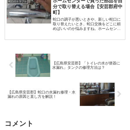
ホームセンターで買った部品を自
蛇口のトラブル
しょう。この記事では、給湯器を交換す
分で取り替える場合【安芸郡府中
るタイミングやかかる費用、業者に交換
町】
を依頼する際の注意点などについて解説
します。給湯器の交換を検討する際の参
蛇口の調子が悪いときや、新しい蛇口に
考にしてください。
取り替えたいとき、蛇口交換をどこに頼
めばいいのか悩みますね。ホームセンタ
ーに行けば色々な蛇口があります、取り
付け工事もしてくれるので便利です。こ
の記事では、部品交換をどこに頼むか、
自分で取り替えるか迷っている方は、ぜ
ひ参考にしてください。また、DIYが得
意な方は自分で交換することも可能なの
で、自分で交換できそうな方は、チャレ
【広島県安芸郡】「トイレの水が便器に
ンジしてみてはいかがでしょうか。
水漏れ」タンクの修理方法は？
【広島県安芸郡】蛇口の水漏れ修理・水
漏れの原因と直し方を解説！
コメント