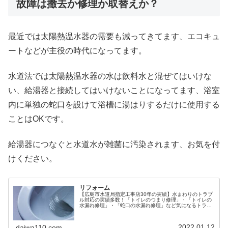
故障は撤去か修理か取替えか？
最近では太陽熱温水器の需要も減ってきてます、エコキュ
ートなどが主役の時代になってます。
水道法では太陽熱温水器の水は飲料水と混ぜてはいけな
い、給湯器と接続してはいけないことになってます、浴室
内に単独の蛇口を設けて浴槽に湯はりするだけに使用する
ことはOKです。
給湯器につなぐと水道水が雑菌に汚染されます、お気を付
けください。
リフォーム
【広島市水道局指定工事店30年の実績】水まわりのトラブ
ル対応の実績多数！「トイレのつまり修理」・「トイレの
水漏れ修理」・「蛇口の水漏れ修理」など気になるトラブ
ルがある時や、水まわりのリフォームをご検討の際には、
どうぞお気軽にお問い合わせください。
2022.01.12
daiwa110.com