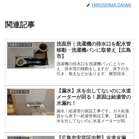
HIROSHIMA DAIWA
関連記事
洗面所｜洗濯機の排水口を配水管
洗面所のトラブル
移動・洗濯機パンに取替え【広島
市】
洗濯機の排水口を洗濯機パンにとりか
え、排水管の移動をしますが、床下の大
引き、根太などがあります、横型排水ト
ラップの取付位置が限られますが、なん
とか収まりました。
【漏水】水を出してないのに水道
漏水のトラブル
メーターが回る！原因は給湯管の
水漏れ！
漏水！給湯管の新設工事です。ガス給湯
器から床下へ給湯管新設工事。【漏水】
水を出してないのに水道メーターが回
る！原因は給湯管の水漏れ！漏水調査床
下に入るため開口部を作ります洗面蛇口
に接続台所蛇口に接続浴室蛇口に接続水
【広島市安芸区中野】水道水漏
漏水のトラブル