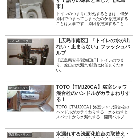
す！詰りの原因と直し方【広島
市】
トイレのつまりに対処するときは、何が
原因でつまってしまったのかを把握する
ことは大事です、原因を把握することは
予防にもつながります。この記事では、
そんなトイレのつまりで困っている人に
向けて、トイレのつまりを直す方法を紹
【広島市南区】「トイレの水が出
トイレのトラブル
介します。
ない・止まらない」フラッシュバ
ルブ
【広島県安芸郡海田町】トイレのつま
り、蛇口の水漏れ修理はお任せくださ
い。
TOTO【TMJ20CA】浴室シャワ
蛇口のトラブル
混合栓のハンドルがカラまわりす
る！
TOTO【TMJ20CA】浴室シャワ混合栓の
ハンドルがカラまわりする！水を出すと
スパウトから水漏れする！開閉バルブ部
（TH737）、スパウトのUパッキンの取り
換えです。TOTO【TMJ20CA】浴室シャ
ワ混合栓のハンドルがカラまわりする！
水漏れする洗面化粧台の取替え・
洗面所のトラブル
T...