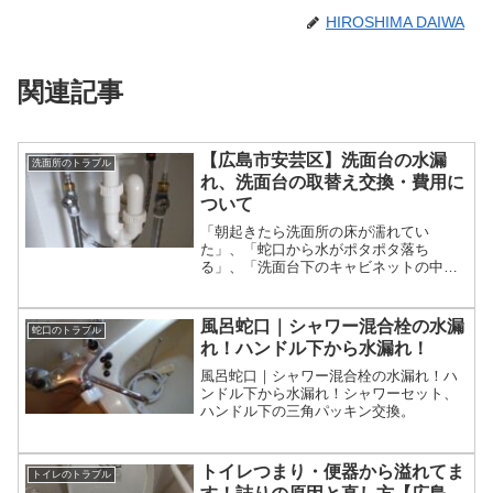
HIROSHIMA DAIWA
関連記事
【広島市安芸区】洗面台の水漏
洗面所のトラブル
れ、洗面台の取替え交換・費用に
ついて
「朝起きたら洗面所の床が濡れてい
た」、「蛇口から水がポタポタ落ち
る」、「洗面台下のキャビネットの中が
水浸しになった」など、洗面所の水漏れ
トラブルは意外に多いものです。今回
は、洗面所の水漏れトラブルの原因には
風呂蛇口｜シャワー混合栓の水漏
蛇口のトラブル
どんなものがあるのか、応急処置はどう
れ！ハンドル下から水漏れ！
すればよいのか、修理を業者に依頼した
ときの注意点などについてご紹介しま
風呂蛇口｜シャワー混合栓の水漏れ！ハ
す。
ンドル下から水漏れ！シャワーセット、
ハンドル下の三角パッキン交換。
トイレつまり・便器から溢れてま
トイレのトラブル