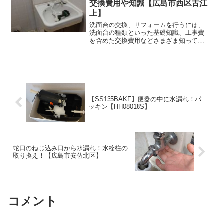
交換費用や知識【広島市西区古江
上】
洗面台の交換、リフォームを行うには、
洗面台の種類といった基礎知識、工事費
を含めた交換費用などさまざま知ってお
かなくてはなりません。そんな、洗面台
の交換に関する知識、費用についてご紹
介いたします。
【SS135BAKF】便器の中に水漏れ！パ
ッキン【HH08018S】
蛇口のねじ込み口から水漏れ！水栓柱の
取り換え！【広島市安佐北区】
コメント