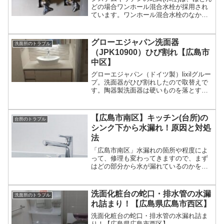
どの場合ワンホール混合水栓が採用され
ています。ワンホール混合水栓のなかで
ももっとも一般的なのがシングルレバー
混合栓。レバー操作のみで、吐水止水は
もちろん、水量や温度調節ができます。
グローエジャパン洗面器
洗面所のトラブル
レバーやスパウトの種類が豊富で、たく
（JPK10900）ひび割れ【広島市
さんの種類から選べるのがシングルレバ
中区】
ー混合栓の特長です。
グローエジャパン（ドイツ製）lixilグルー
プ。洗面器がひび割れしたので取替えで
す。陶器製洗面器は硬いものを落とすと
割れます、注意しましょう。
【広島市南区】キッチン(台所)の
台所のトラブル
シンク下から水漏れ！原因と対処
法
「広島市南区」水漏れの箇所や程度によ
って、修理も変わってきますので、まず
はどの部分から水が漏れているのかを確
認しましょう。蛇口周辺またはシンクの
下の水漏れでいくつかある原因のいずれ
かを見極めましょう。
洗面化粧台の蛇口・排水管の水漏
洗面所のトラブル
れ詰まり！【広島県広島市西区】
洗面化粧台の蛇口・排水管の水漏れ詰ま
り！【広島県広島市西区】