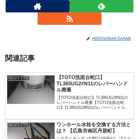
HIROSHIMA DAIWA
関連記事
【TOTO洗面台蛇口】
蛇口のトラブル
TL385UG2#N11のレバーハンド
ル廃番
【TOTO洗面台蛇口】TL385UG2#N11の
レバーハンドル廃番【TOTO洗面台蛇
口】TL385UG2#N11のレバーハンドルが
廃番！洗面化粧台の入れ替え工事になり
ます。
ワンホール水栓を交換する方法と
蛇口のトラブル
は？ 【広島市南区丹那町】
システムキッチンの蛇口(水栓)は、ほとん