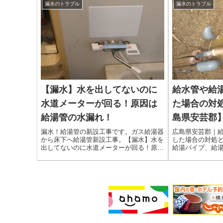
漏水のトラブル
漏水のトラブル
【漏水】水を出してないのに
給水管や給
水道メーターが回る！原因は
た場合の対
給湯管の水漏れ！
島県安芸郡
漏水！給湯管の新設工事です。ガス給湯器
広島県安芸郡｜
から床下へ給湯管新設工事。【漏水】水を
した場合の対処
出してないのに水道メーターが回る！原因
給湯パイプ、給
は給湯管の水漏れ！漏水調査床下に入るた
因で水漏れして
め開口部を作ります洗面蛇口に接続台所蛇
水・給湯配管は
口に接続浴室蛇口に接続水道管に止水栓
らず、土の中や
（ボールバルブ...
ます。