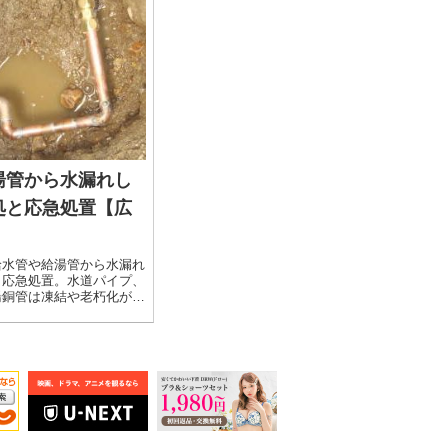
湯管から水漏れし
処と応急処置【広
】
給水管や給湯管から水漏れ
と応急処置。水道パイプ、
湯銅管は凍結や老朽化が原
しまうことがあります。給
露出している所だけとは限
建物の中などに埋設されて