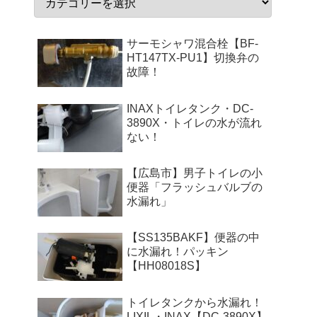
サーモシャワ混合栓【BF-
HT147TX-PU1】切換弁の
故障！
INAXトイレタンク・DC-
3890X・トイレの水が流れ
ない！
【広島市】男子トイレの小
便器「フラッシュバルブの
水漏れ」
【SS135BAKF】便器の中
に水漏れ！パッキン
【HH08018S】
トイレタンクから水漏れ！
LIXIL・INAX【DC-3890X】