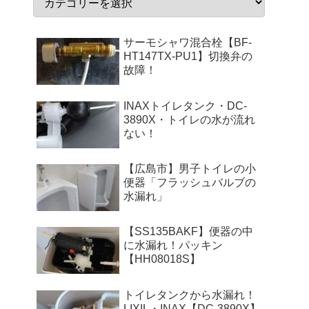
サーモシャワ混合栓【BF-
HT147TX-PU1】切換弁の
故障！
INAXトイレタンク・DC-
3890X・トイレの水が流れ
ない！
【広島市】男子トイレの小
便器「フラッシュバルブの
水漏れ」
【SS135BAKF】便器の中
に水漏れ！パッキン
【HH08018S】
トイレタンクから水漏れ！
LIXIL・INAX【DC-3890X】