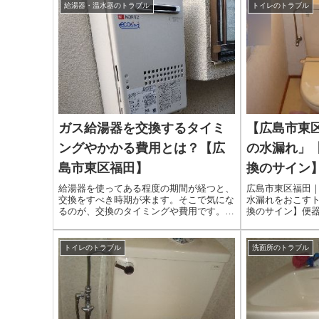
給湯器・温水器のトラブル
トイレのトラブル
ガス給湯器を交換するタイミ
【広島市東
ングやかかる費用とは？【広
の水漏れ」
島市東区福田】
換のサイン
給湯器を使ってある程度の期間が経つと、
広島市東区福田
交換をすべき時期が来ます。そこで気にな
水漏れをおこす
るのが、交換のタイミングや費用です。給
換のサイン】便
湯器を交換すべきタイミングや費用の相場
費用を知ってお
がわかれば、急な交換や予想外の出費に見
ではないでしょ
舞われることがなくなるでしょう。この記
年劣化や、取替
トイレのトラブル
洗面所のトラブル
事では、給湯器を交換するタイミングやか
かかる費用につ
かる費用、業者に交換を依頼する際の注意
点などについて解説します。給湯器の交換
を検討する際の参考にしてください。