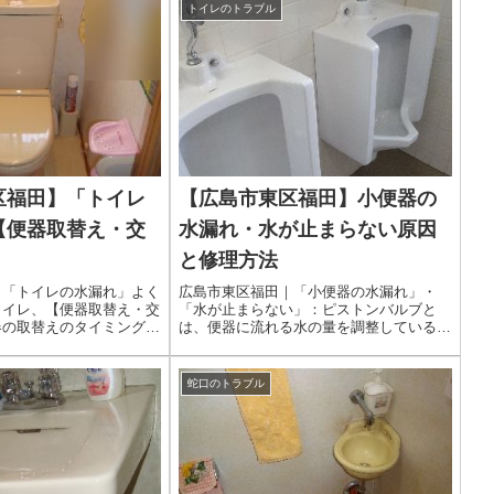
トイレのトラブル
区福田】「トイレ
【広島市東区福田】小便器の
【便器取替え・交
水漏れ・水が止まらない原因
】
と修理方法
｜「トイレの水漏れ」よく
広島市東区福田｜「小便器の水漏れ」・
トイレ、【便器取替え・交
「水が止まらない」：ピストンバルブと
器の取替えのタイミングや
は、便器に流れる水の量を調整しているバ
きたいと考える方も多いの
ルブのことです。ボタンを押すと、給水管
うか。ここでは、便器の経
から小便器の中に直接水が流れていきま
えのタイミング、取替えに
す。水が流れるとバルブが閉まって、「小
蛇口のトラブル
いて紹介します。
便器」の中に水が流れなくなります。