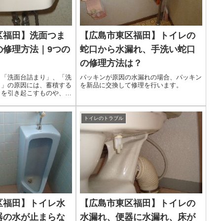
区福田】洗面つま
【広島市東区福田】トイレの
の修理方法｜9つの
蛇口から水漏れ、手洗い蛇口
の修理方法は？
｜「洗面台詰まり」、「洗
パッキンが原因の水漏れの場合、パッキン
り」の原因には、蓄積する
を新品に交換して修理を行います。
りを引き起こすものや、他
ることで詰まりを引き起こ
す。
トイレのトラブル
区福田】トイレ水
【広島市東区福田】トイレの
器の水が止まらな
水漏れ、便器に水漏れ、床が