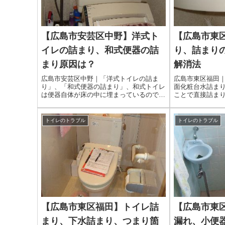
【広島市安芸区中野】洋式ト
【広島市東
イレの詰まり、和式便器の詰
り、詰まり
まり原因は？
解消法
広島市安芸区中野｜「洋式トイレの詰ま
広島市東区福田
り」、「和式便器の詰まり」、和式トイレ
面化粧台水詰ま
は便器自体が床の中に埋まっているので異
ことで直接詰ま
物が奥の方で完全に詰まってしまった場合
の原因と合わさ
には便器を割って異物をとり出すしかあり
すものがありま
ません。この作業は専門業者に相談しまし
トイレのトラブル
トイレのトラブル
ょう。
【広島市東区福田】トイレ詰
【広島市東
まり、下水詰まり、つまり箇
漏れ、小便