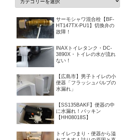
サーモシャワ混合栓【BF-
HT147TX-PU1】切換弁の
故障！
INAXトイレタンク・DC-
3890X・トイレの水が流れ
ない！
【広島市】男子トイレの小
便器「フラッシュバルブの
水漏れ」
【SS135BAKF】便器の中
に水漏れ！パッキン
【HH08018S】
トイレつまり・便器から溢
れてます！詰りの原因と直